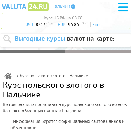
Нальчик
Курс ЦБ РФ на 08.08:
+0.76
+0.78
USD
82.17
EUR
94.84
Еще...
Выгодные курсы
валют на карте:
Выберите
USD
EUR
валюту
:
Введите
курс от
:
Курс польского злотого в Нальчике
Курс польского злотого в
Выберите
Продать
Купить
действие
:
Нальчике
Поиск
В этом разделе представлен курс польского злотого во всех
банках и обменных пунктах Нальчика.
- Информация берется с официальных сайтов банков и
обменников.