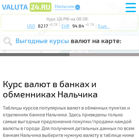
Нальчик
Курс ЦБ РФ на 08.08:
+0.76
+0.78
USD
82.17
EUR
94.84
Еще...
Выгодные курсы
валют на карте:
Выберите
USD
EUR
валюту
:
Введите
курс от
:
Курс валют в банках и
Выберите
Продать
Купить
обменниках Нальчика
действие
:
Таблицы курсов популярных валют в обменных пунктах и
Поиск
отделениях банков Нальчика. Здесь приведены только
самые выгодные предложения покупки/продажи каждой
валюты в городе. Для получения детальных данных по всем
банкам Нальчика выберите нужную валюту в таблице ниже