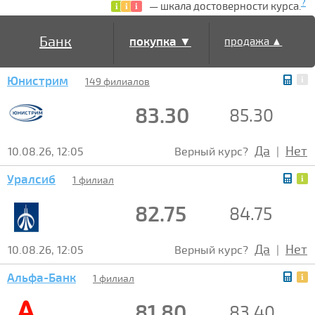
?
— шкала достоверности курса.
Банк
покупка ▼
продажа ▲
Юнистрим
149 филиалов
83.30
85.30
Да
Нет
10.08.26, 12:05
Верный курс?
|
Уралсиб
1 филиал
82.75
84.75
Да
Нет
10.08.26, 12:05
Верный курс?
|
Альфа-Банк
1 филиал
81.80
83.40