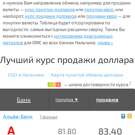
и нужное Вам направление обмена, например для продажи
валюты —
курс покупки долларов
или
покупки евро
, или
наоборот,
курс продажи долларов
или
продажи евро
— для
покупки валюты. Таблица будет отсортирована по
выгодности: самые выгодные расценки сверху. Также Вы
можете ознакомиться с
котировками драгоценных
металлов
для ОМС во всех банках Нальчика.
далее »
Лучший курс продажи доллара
USD в Нальчике
Карта пунктов обмена доллара
?
— шкала достоверности курса.
Банк
продажа
покупка ▼
Альфа-Банк
▲
1 филиал
83.40
81.80