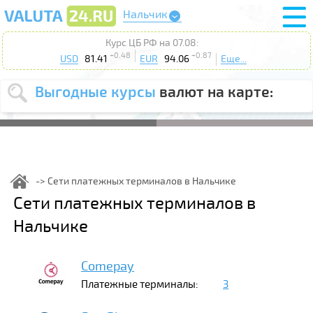
Нальчик
Курс ЦБ РФ на 07.08:
+0.48
+0.87
USD
81.41
EUR
94.06
Еще...
Выгодные курсы
валют на карте:
Выберите
USD
EUR
валюту
:
Введите
курс от
:
Сети платежных терминалов в Нальчике
Выберите
Сети платежных терминалов в
Продать
Купить
действие
:
Нальчике
Поиск
Comepay
Платежные терминалы:
3