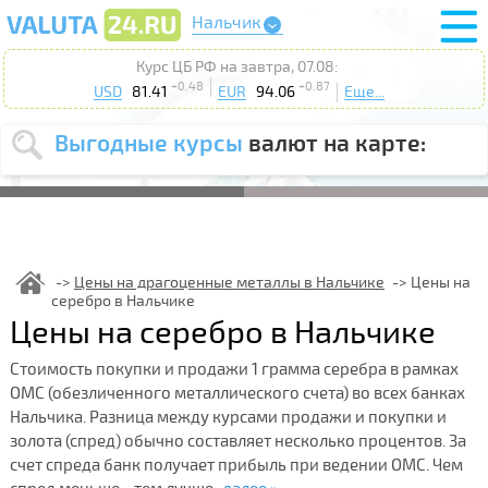
Нальчик
Курс ЦБ РФ на завтра, 07.08:
+0.48
+0.87
USD
81.41
EUR
94.06
Еще...
Выгодные курсы
валют на карте:
Выберите
USD
EUR
валюту
:
Введите
курс от
:
Цены на драгоценные металлы в Нальчике
Цены на
серебро в Нальчике
Выберите
Продать
Купить
Цены на серебро в Нальчике
действие
:
Стоимость покупки и продажи 1 грамма серебра в рамках
Поиск
ОМС (обезличенного металлического счета) во всех банках
Нальчика. Разница между курсами продажи и покупки и
золота (спред) обычно составляет несколько процентов. За
счет спреда банк получает прибыль при ведении ОМС. Чем