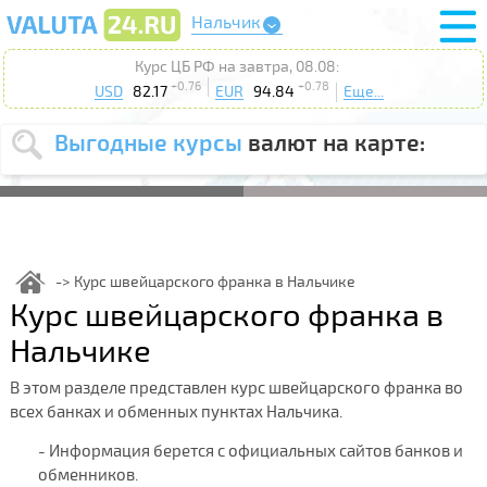
Нальчик
Курс ЦБ РФ на завтра, 08.08:
+0.76
+0.78
USD
82.17
EUR
94.84
Еще...
Выгодные курсы
валют на карте:
Выберите
USD
EUR
валюту
:
Введите
курс от
:
Курс швейцарского франка в Нальчике
Курс швейцарского франка в
Выберите
Продать
Купить
действие
:
Нальчике
Поиск
В этом разделе представлен курс швейцарского франка во
всех банках и обменных пунктах Нальчика.
- Информация берется с официальных сайтов банков и
обменников.