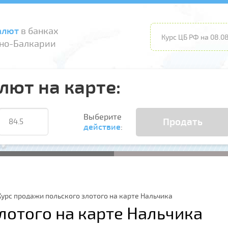
алют
в банках
Курс ЦБ РФ на 08.08
но-Балкарии
лют на карте:
Выберите
Продать
действие
:
Курс продажи польского злотого на карте Нальчика
лотого на карте Нальчика