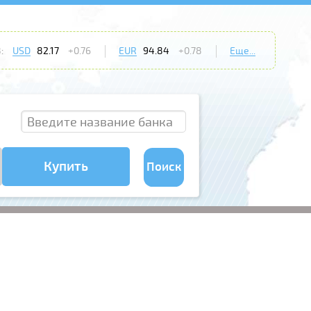
:
USD
82.17
+0.76
EUR
94.84
+0.78
Еще...
Купить
Поиск