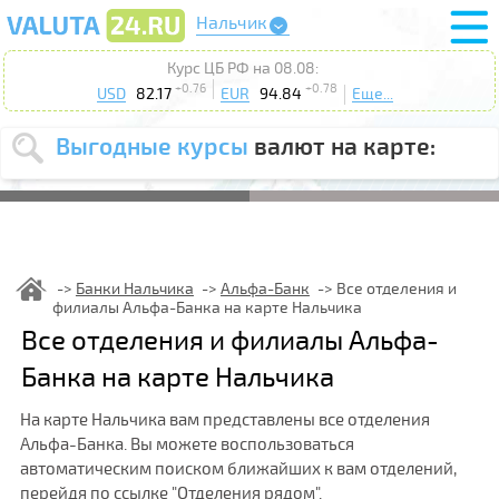
Нальчик
Курс ЦБ РФ на 08.08:
+0.76
+0.78
USD
82.17
EUR
94.84
Еще...
Выгодные курсы
валют на карте:
Выберите
USD
EUR
валюту
:
Введите
курс от
:
Банки Нальчика
Альфа-Банк
Все отделения и
филиалы Альфа-Банка на карте Нальчика
Выберите
Продать
Купить
Все отделения и филиалы Альфа-
действие
:
Банка на карте Нальчика
Поиск
На карте Нальчика вам представлены все отделения
Альфа-Банка. Вы можете воспользоваться
автоматическим поиском ближайших к вам отделений,
перейдя по ссылке "Отделения рядом".