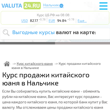
Нальчик
Курс ЦБ РФ на 08.08:
+0.76
+0.78
USD
82.17
EUR
94.84
Еще...
Выгодные курсы
валют на карте:
Выберите
USD
EUR
валюту
:
Введите
курс до
:
Курс китайского юаня
Курс продажи китайского
юаня в Нальчике
Выберите
Продать
Купить
Курс продажи китайского
действие
:
юаня в Нальчике
Поиск
Если Вы собираетесь купить китайские юани - обменять
рубли на китайские юани, Вас интересует курс продажи -
цена каждого китайского юаня, по которой банк купит у Вас
валюту. Мы отслеживаем цены продажи китайского юаня