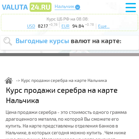
Нальчик
Курс ЦБ РФ на 08.08:
+0.76
+0.78
USD
82.17
EUR
94.84
Еще...
Выгодные курсы
валют на карте:
Выберите
USD
EUR
валюту
:
Введите
курс до
:
Курс продажи серебра на карте Нальчика
Выберите
Курс продажи серебра на карте
Продать
Купить
действие
:
Нальчика
Поиск
Цена продажи серебра - это стоимость одного грамма
драгоценного металла, по которой Вы сможете его
купить. На карте представлены отделения банков в
Нальчике, в которых сегодня можно купить . Чем ниже