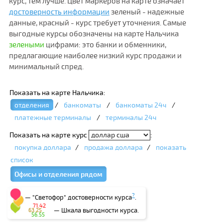
курс, тем лучше. Цвет маркеров на карте означает
достоверность информации
зеленый - надежные
данные, красный - курс требует уточнения. Самые
выгодные курсы обозначены на карте Нальчика
зелеными
цифрами: это банки и обменники,
предлагающие наиболее низкий курс продажи и
минимальный спред.
Показать на карте Нальчика:
отделения
/
банкоматы
/
банкоматы 24ч
/
платежные терминалы
/
терминалы 24ч
Показать на карте курс
:
покупка доллара
/
продажа доллара
/
показать
список
Офисы и отделения рядом
?
— "Светофор" достоверности курса
.
71.42
— Шкала выгодности курса.
63.25
56.55